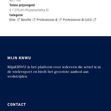
40 / 100
Totale prijzengeld
€ 1.270,00 (Prijzenschema E)
Categorie
Elite
Belofte
Professional-B
Professional-B (U23)
MIJN KNWU
MijnKNWU is het platform voor iedereen die actief is in
de wielersport en biedt het grootste aanbod aan
wedstrijden.
CONTACT