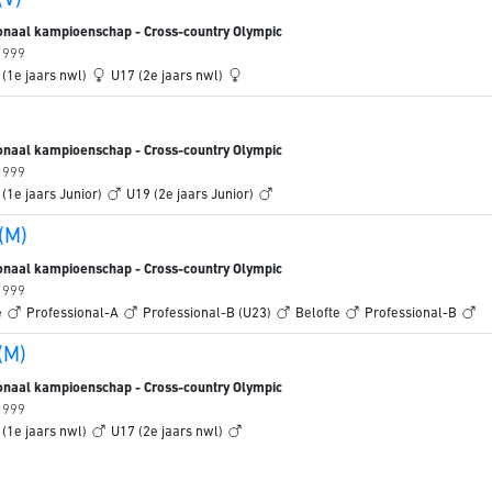
(V)
onaal kampioenschap - Cross-country Olympic
/ 999
 (1e jaars nwl)
U17 (2e jaars nwl)
onaal kampioenschap - Cross-country Olympic
/ 999
 (1e jaars Junior)
U19 (2e jaars Junior)
 (M)
onaal kampioenschap - Cross-country Olympic
/ 999
e
Professional-A
Professional-B (U23)
Belofte
Professional-B
(M)
onaal kampioenschap - Cross-country Olympic
/ 999
 (1e jaars nwl)
U17 (2e jaars nwl)