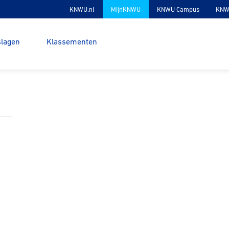
KNWU.nl
MijnKNWU
KNWU Campus
KNW
slagen
Klassementen