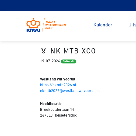
Kalender
Uit
🏅 NK MTB XCO
19-07-2026
Gefinisht
Westland Wil Vooruit
https://nkmtb2026.nl
nkmtb2026@westlandwilvooruit.nl
Hoofdlocatie
Broekpolderlaan 14
2675LJ Honselersdijk