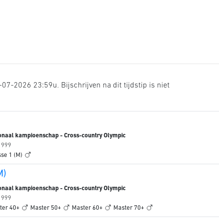
07-2026 23:59u. Bijschrijven na dit tijdstip is niet
onaal kampioenschap - Cross-country Olympic
/ 999
sse 1 (M)
M)
onaal kampioenschap - Cross-country Olympic
/ 999
ter 40+
Master 50+
Master 60+
Master 70+