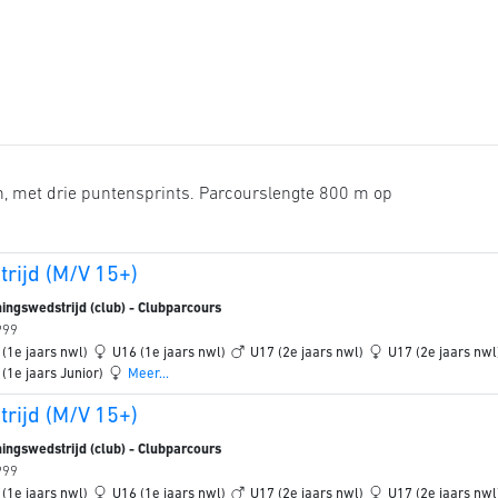
n, met drie puntensprints. Parcourslengte 800 m op
rijd (M/V 15+)
ingswedstrijd (club) - Clubparcours
999
 (1e jaars nwl)
U16 (1e jaars nwl)
U17 (2e jaars nwl)
U17 (2e jaars nw
 (1e jaars Junior)
Meer...
rijd (M/V 15+)
ingswedstrijd (club) - Clubparcours
999
 (1e jaars nwl)
U16 (1e jaars nwl)
U17 (2e jaars nwl)
U17 (2e jaars nw