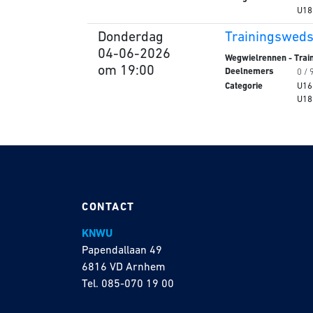
U18
Donderdag
Trainingswedst
04-06-2026
Wegwielrennen - Train
om 19:00
Deelnemers
0 / 
Categorie
U16
U18
CONTACT
KNWU
Papendallaan 49
6816 VD Arnhem
Tel.
085-070 19 00