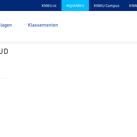
KNWU.nl
MijnKNWU
KNWU Campus
KNW
slagen
Klassementen
JD