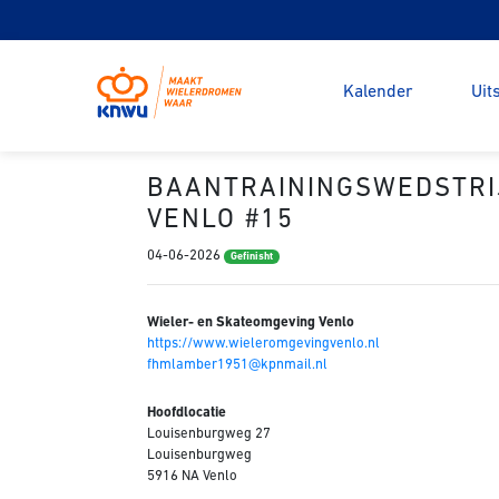
Kalender
Uit
BAANTRAININGSWEDSTRI
VENLO #15
04-06-2026
Gefinisht
Wieler- en Skateomgeving Venlo
https://www.wieleromgevingvenlo.nl
fhmlamber1951@kpnmail.nl
Hoofdlocatie
Louisenburgweg 27
Louisenburgweg
5916 NA Venlo