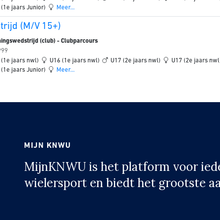
 (1e jaars Junior)
Meer...
rijd (M/V 15+)
ingswedstrijd (club) - Clubparcours
999
 (1e jaars nwl)
U16 (1e jaars nwl)
U17 (2e jaars nwl)
U17 (2e jaars nw
 (1e jaars Junior)
Meer...
MIJN KNWU
MijnKNWU is het platform voor ieder
wielersport en biedt het grootste a