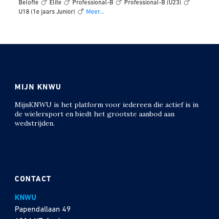
Belofte
Elite
Professional-B
Professional-B (U23)
U18 (1e jaars Junior)
Meer...
MIJN KNWU
MijnKNWU is het platform voor iedereen die actief is in
de wielersport en biedt het grootste aanbod aan
wedstrijden.
CONTACT
KNWU
Papendallaan 49