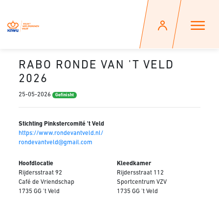
RABO RONDE VAN 'T VELD
2026
25-05-2026
Gefinisht
Stichting Pinkstercomité 't Veld
https://www.rondevantveld.nl/
rondevantveld@gmail.com
Hoofdlocatie
Kleedkamer
Rijdersstraat 92
Rijdersstraat 112
Café de Vriendschap
Sportcentrum VZV
1735 GG 't Veld
1735 GG 't Veld