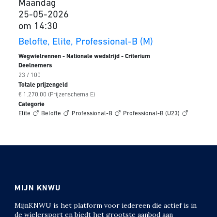
Maandag
25-05-2026
om 14:30
Belofte, Elite, Professional-B (M)
Wegwielrennen - Nationale wedstrijd - Criterium
Deelnemers
23 / 100
Totale prijzengeld
€ 1.270,00 (Prijzenschema E)
Categorie
Elite
Belofte
Professional-B
Professional-B (U23)
MIJN KNWU
MijnKNWU is het platform voor iedereen die actief is in
de wielersport en biedt het grootste aanbod aan