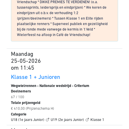
Vriendschap * DIKKE PREMIES TE VERDIENEN! (o.a.
tussensprints, leidersprijs en eindprijzen) * We keren de
eindprijzen uit o.b.v. de verhouding 1:2
(prijzen/deelnemers) * Tussen Klasse 1 en Elite rijden
plaatselijke renners * Superveel publiek en gezelligheid
bij de ronde mede vanwege de kermis in 't Veld *
Wielerfeest na afloop in Café de Vriendschap!
Maandag
25-05-2026
om 11:45
Klasse 1 + Junioren
Wegwielrennen - Nationale wedstrijd - Criterium
Deelnemers
67 / 100
Totale prijzengeld
€ 410,00 (Prijzenschema H)
Categorie
U18 (1e jaars Junior)
U19 (2e jaars Junior)
Klasse 1