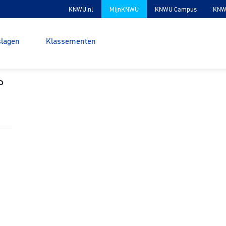
KNWU.nl
MijnKNWU
KNWU Campus
KNW
slagen
Klassementen
P