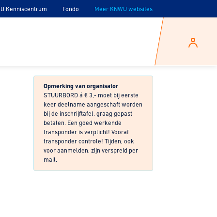
U Kenniscentrum
Fondo
Meer KNWU websites
Opmerking van organisator
STUURBORD á € 3,- moet bij eerste
keer deelname aangeschaft worden
bij de inschrijftafel, graag gepast
betalen. Een goed werkende
transponder is verplicht! Vooraf
transponder controle! Tijden, ook
voor aanmelden, zijn verspreid per
mail.