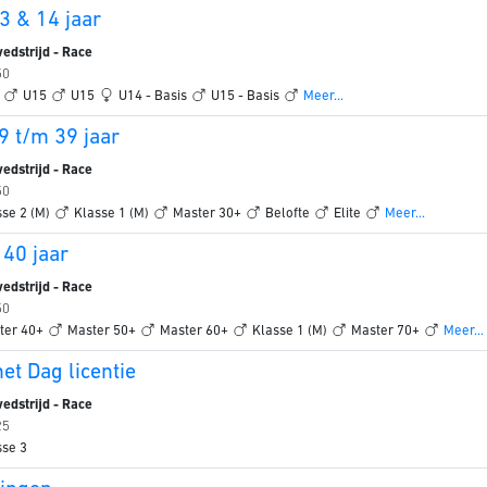
3 & 14 jaar
edstrijd - Race
50
4
U15
U15
U14 - Basis
U15 - Basis
Meer...
9 t/m 39 jaar
edstrijd - Race
50
sse 2 (M)
Klasse 1 (M)
Master 30+
Belofte
Elite
Meer...
 40 jaar
edstrijd - Race
50
ter 40+
Master 50+
Master 60+
Klasse 1 (M)
Master 70+
Meer...
t Dag licentie
edstrijd - Race
25
sse 3