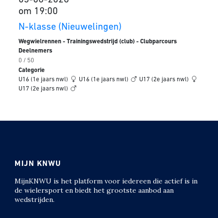
03-06-2026
om 19:00
N-klasse (Nieuwelingen)
Wegwielrennen - Trainingswedstrijd (club) - Clubparcours
Deelnemers
0 / 50
Categorie
U16 (1e jaars nwl)
U16 (1e jaars nwl)
U17 (2e jaars nwl)
U17 (2e jaars nwl)
MIJN KNWU
MijnKNWU is het platform voor iedereen die actief is in
de wielersport en biedt het grootste aanbod aan
wedstrijden.