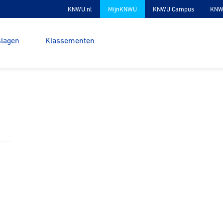
KNWU.nl
MijnKNWU
KNWU Campus
KNW
slagen
Klassementen
I