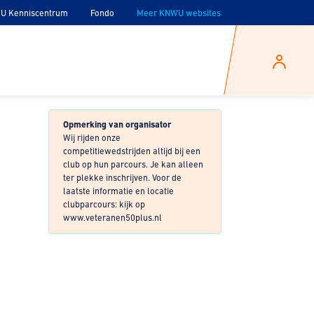
U Kenniscentrum
Fondo
Meer KNWU websites
Opmerking van organisator
Wij rijden onze
competitiewedstrijden altijd bij een
club op hun parcours. Je kan alleen
ter plekke inschrijven. Voor de
laatste informatie en locatie
clubparcours: kijk op
www.veteranen50plus.nl