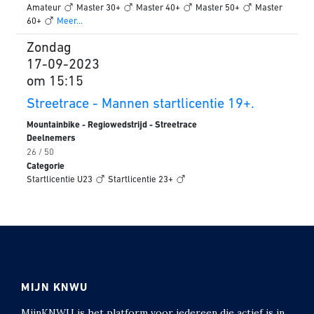
Amateur
Master 30+
Master 40+
Master 50+
Master
60+
Meer...
Zondag
17-09-2023
om 15:15
Streetrace - Mannen startlicentie 19+.
Mountainbike - Regiowedstrijd - Streetrace
Deelnemers
26 / 50
Categorie
Startlicentie U23
Startlicentie 23+
MIJN KNWU
MijnKNWU is het platform voor iedereen die actief is in