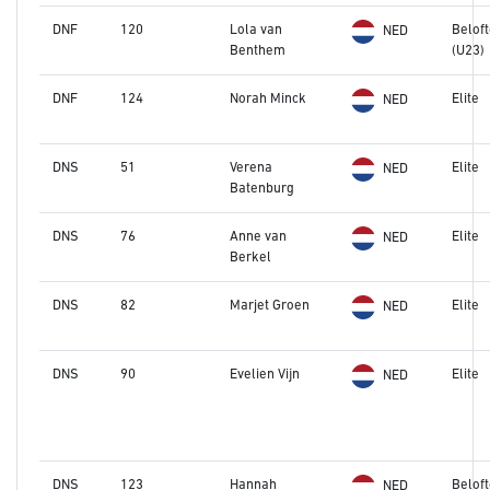
DNF
120
Lola van
Belof
NED
Benthem
(U23)
DNF
124
Norah Minck
Elite
NED
DNS
51
Verena
Elite
NED
Batenburg
DNS
76
Anne van
Elite
NED
Berkel
DNS
82
Marjet Groen
Elite
NED
DNS
90
Evelien Vijn
Elite
NED
DNS
123
Hannah
Belof
NED