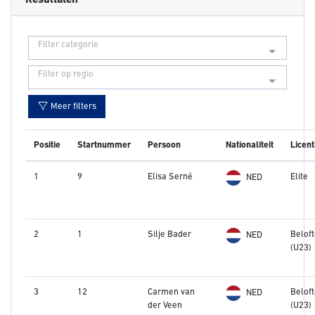
Resultaten
Filter categorie
Filter op regio
Meer filters
Positie
Startnummer
Persoon
Nationaliteit
Licent
1
9
Elisa Serné
Elite
NED
2
1
Silje Bader
Belof
NED
(U23)
3
12
Carmen van
Belof
NED
der Veen
(U23)