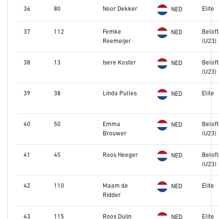
36
80
Noor Dekker
Elite
NED
37
112
Femke
Belof
NED
Reemeijer
(U23)
38
13
Isere Koster
Belof
NED
(U23)
39
38
Linda Pulles
Elite
NED
40
50
Emma
Belof
NED
Brouwer
(U23)
41
45
Roos Heeger
Belof
NED
(U23)
42
110
Maam de
Elite
NED
Ridder
43
115
Roos Duijn
Elite
NED