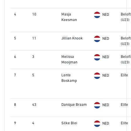
4
10
Masja
Belof
NED
Keesman
(U23)
5
11
Jillian Knook
Belof
NED
(U23)
6
3
Melissa
Belof
NED
Mooijman
(U23)
7
5
Lente
Elite
NED
Boskamp
8
43
Danique Braam
Elite
NED
9
4
Silke Blei
Elite
NED