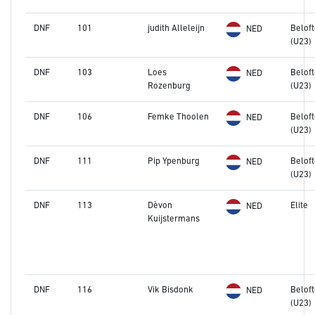
DNF
101
judith Alleleijn
Belof
NED
(U23)
DNF
103
Loes
Belof
NED
Rozenburg
(U23)
DNF
106
Femke Thoolen
Belof
NED
(U23)
DNF
111
Pip Ypenburg
Belof
NED
(U23)
DNF
113
Dèvon
Elite
NED
Kuijstermans
DNF
116
Vik Bisdonk
Belof
NED
(U23)