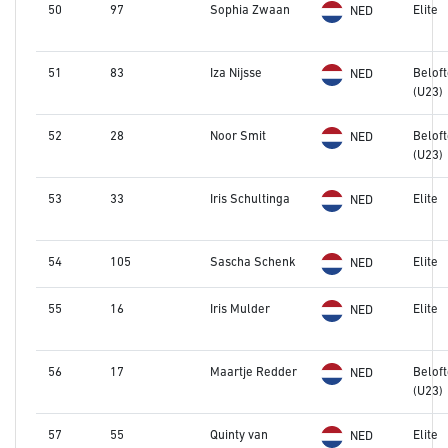
50
97
Sophia Zwaan
Elite
NED
51
83
Iza Nijsse
Belof
NED
(U23)
52
28
Noor Smit
Belof
NED
(U23)
53
33
Iris Schultinga
Elite
NED
54
105
Sascha Schenk
Elite
NED
55
16
Iris Mulder
Elite
NED
56
17
Maartje Redder
Belof
NED
(U23)
57
55
Quinty van
Elite
NED