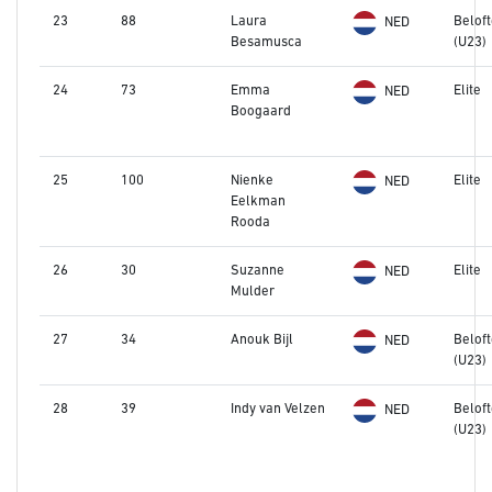
23
88
Laura
Belof
NED
Besamusca
(U23)
24
73
Emma
Elite
NED
Boogaard
25
100
Nienke
Elite
NED
Eelkman
Rooda
26
30
Suzanne
Elite
NED
Mulder
27
34
Anouk Bijl
Belof
NED
(U23)
28
39
Indy van Velzen
Belof
NED
(U23)