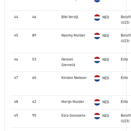
44
46
Bibi Verzijl
Belof
NED
(U23)
45
89
Naomy Mulder
Belof
NED
(U23)
46
53
Heleen
Elite
NED
Gierveld
47
60
Kirsten Nieboer
Elite
NED
48
42
Merijn Mulder
Elite
NED
49
95
Esra Goossens
Belof
NED
(U23)