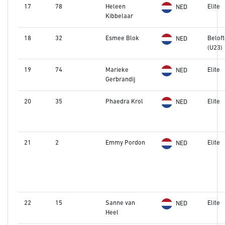
17
78
Heleen
Elite
NED
Kibbelaar
18
32
Esmee Blok
Belof
NED
(U23)
19
74
Marieke
Elite
NED
Gerbrandij
20
35
Phaedra Krol
Elite
NED
21
2
Emmy Pordon
Elite
NED
22
15
Sanne van
Elite
NED
Heel