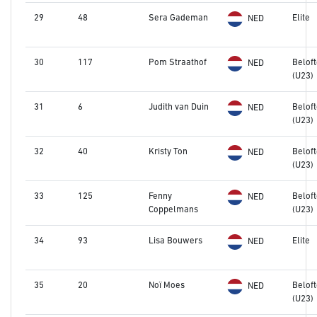
29
48
Sera Gademan
Elite
NED
30
117
Pom Straathof
Belof
NED
(U23)
31
6
Judith van Duin
Belof
NED
(U23)
32
40
Kristy Ton
Belof
NED
(U23)
33
125
Fenny
Belof
NED
Coppelmans
(U23)
34
93
Lisa Bouwers
Elite
NED
35
20
Noï Moes
Belof
NED
(U23)