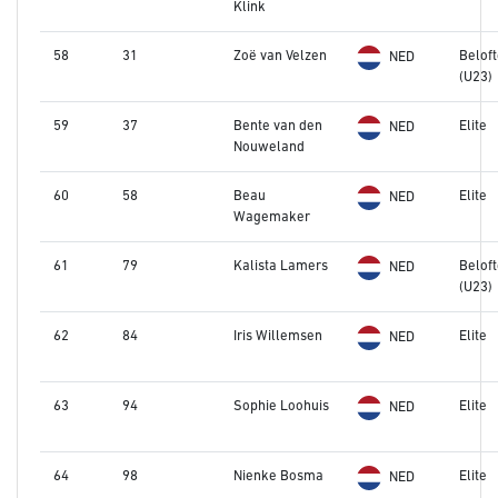
Klink
58
31
Zoë van Velzen
Belof
NED
(U23)
59
37
Bente van den
Elite
NED
Nouweland
60
58
Beau
Elite
NED
Wagemaker
61
79
Kalista Lamers
Belof
NED
(U23)
62
84
Iris Willemsen
Elite
NED
63
94
Sophie Loohuis
Elite
NED
64
98
Nienke Bosma
Elite
NED