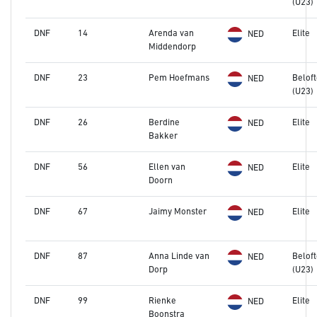
(U23)
DNF
14
Arenda van
Elite
NED
Middendorp
DNF
23
Pem Hoefmans
Belof
NED
(U23)
DNF
26
Berdine
Elite
NED
Bakker
DNF
56
Ellen van
Elite
NED
Doorn
DNF
67
Jaimy Monster
Elite
NED
DNF
87
Anna Linde van
Belof
NED
Dorp
(U23)
DNF
99
Rienke
Elite
NED
Boonstra