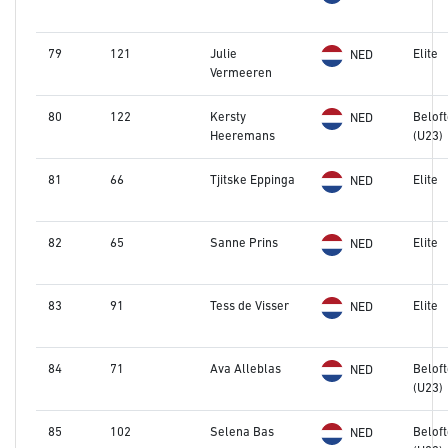
79
121
Julie
Elite
NED
Vermeeren
80
122
Kersty
Belof
NED
Heeremans
(U23)
81
66
Tjitske Eppinga
Elite
NED
82
65
Sanne Prins
Elite
NED
83
91
Tess de Visser
Elite
NED
84
71
Ava Alleblas
Belof
NED
(U23)
85
102
Selena Bas
Belof
NED