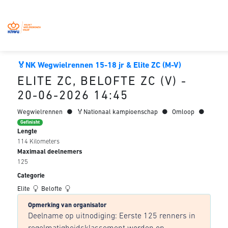
🏅NK Wegwielrennen 15-18 jr & Elite ZC (M-V)
ELITE ZC, BELOFTE ZC (V) -
20-06-2026 14:45
Wegwielrennen
●
🏅Nationaal kampioenschap
●
Omloop
●
Gefinisht
Lengte
114 Kilometers
Maximaal deelnemers
125
Categorie
Elite
Belofte
Opmerking van organisator
Deelname op uitnodiging: Eerste 125 renners in