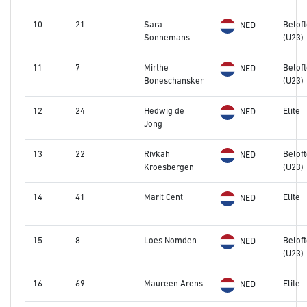
10
21
Sara
Belof
NED
Sonnemans
(U23)
11
7
Mirthe
Belof
NED
Boneschansker
(U23)
12
24
Hedwig de
Elite
NED
Jong
13
22
Rivkah
Belof
NED
Kroesbergen
(U23)
14
41
Marit Cent
Elite
NED
15
8
Loes Nomden
Belof
NED
(U23)
16
69
Maureen Arens
Elite
NED