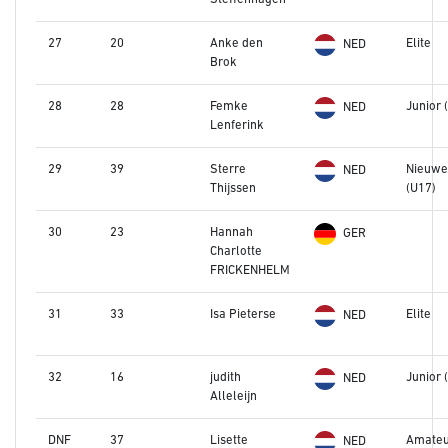
27
20
Anke den
Elite
NED
Brok
28
28
Femke
Junior 
NED
Lenferink
29
39
Sterre
Nieuwe
NED
Thijssen
(U17)
30
23
Hannah
GER
Charlotte
FRICKENHELM
31
33
Isa Pieterse
Elite
NED
32
16
judith
Junior 
NED
Alleleijn
DNF
37
Lisette
Amateu
NED