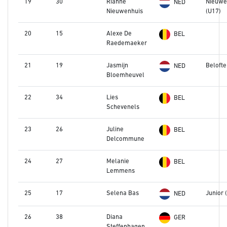
19
30
Rianne
Nieuwe
NED
Nieuwenhuis
(U17)
20
15
Alexe De
BEL
Raedemaeker
21
19
Jasmijn
Belofte
NED
Bloemheuvel
22
34
Lies
BEL
Schevenels
23
26
Juline
BEL
Delcommune
24
27
Melanie
BEL
Lemmens
25
17
Selena Bas
Junior 
NED
26
38
Diana
GER
Steffenhagen