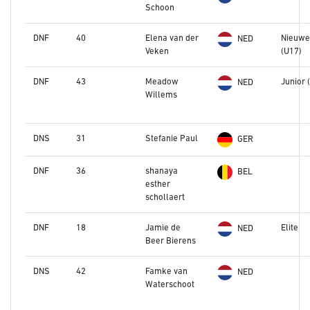
Schoon
DNF
40
Elena van der
Nieuwe
NED
Veken
(U17)
DNF
43
Meadow
Junior 
NED
Willems
DNS
31
Stefanie Paul
GER
DNF
36
shanaya
BEL
esther
schollaert
DNF
18
Jamie de
Elite
NED
Beer Bierens
DNS
42
Famke van
NED
Waterschoot