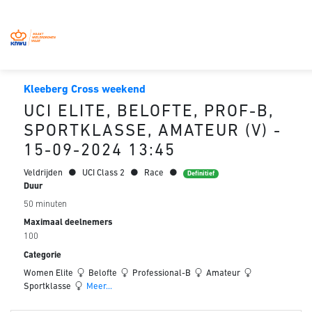
Kleeberg Cross weekend
UCI ELITE, BELOFTE, PROF-B,
SPORTKLASSE, AMATEUR (V) -
15-09-2024 13:45
Veldrijden
●
UCI Class 2
●
Race
●
Definitief
Duur
50 minuten
Maximaal deelnemers
100
Categorie
Women Elite
Belofte
Professional-B
Amateur
Sportklasse
Meer...