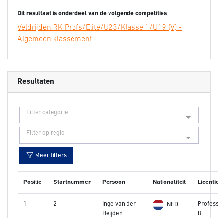
Dit resultaat is onderdeel van de volgende competities
Veldrijden RK Profs/Elite/U23/Klasse 1/U19 (V) -
Algemeen klassement
Resultaten
Filter categorie
Filter op regio
Meer filters
Positie
Startnummer
Persoon
Nationaliteit
Licenti
1
2
Inge van der
Profess
NED
Heijden
B