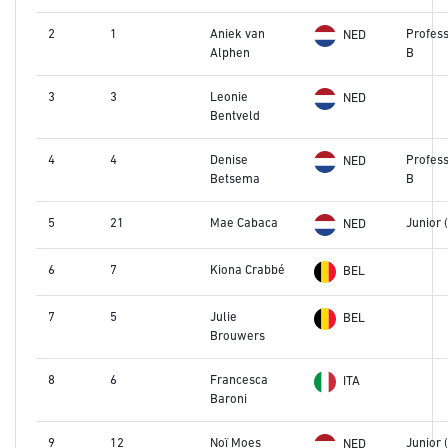
2
1
Aniek van
Profess
NED
Alphen
B
3
3
Leonie
NED
Bentveld
4
4
Denise
Profess
NED
Betsema
B
5
21
Mae Cabaca
Junior 
NED
6
7
Kiona Crabbé
BEL
7
5
Julie
BEL
Brouwers
8
6
Francesca
ITA
Baroni
9
12
Noï Moes
Junior 
NED