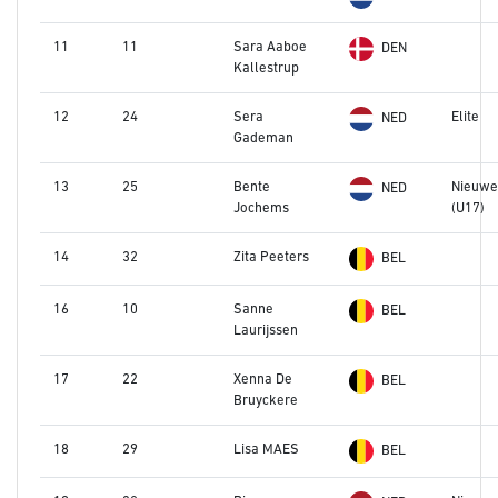
11
11
Sara Aaboe
DEN
Kallestrup
12
24
Sera
Elite
NED
Gademan
13
25
Bente
Nieuwe
NED
Jochems
(U17)
14
32
Zita Peeters
BEL
16
10
Sanne
BEL
Laurijssen
17
22
Xenna De
BEL
Bruyckere
18
29
Lisa MAES
BEL