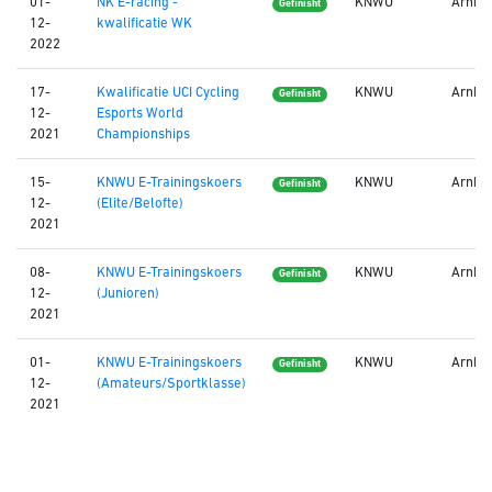
01-
NK E-racing -
KNWU
Arnh
Gefinisht
12-
kwalificatie WK
2022
17-
Kwalificatie UCI Cycling
KNWU
Arnh
Gefinisht
12-
Esports World
2021
Championships
15-
KNWU E-Trainingskoers
KNWU
Arnh
Gefinisht
12-
(Elite/Belofte)
2021
08-
KNWU E-Trainingskoers
KNWU
Arnh
Gefinisht
12-
(Junioren)
2021
01-
KNWU E-Trainingskoers
KNWU
Arnh
Gefinisht
12-
(Amateurs/Sportklasse)
2021